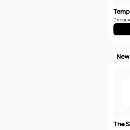
Temp
Découvr
News
The 