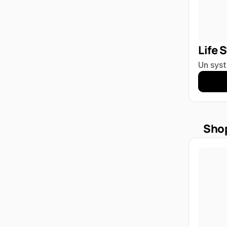
Life 
Un syst
Sho