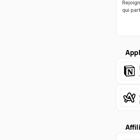
Rejoign
qui par
Appl
Affil