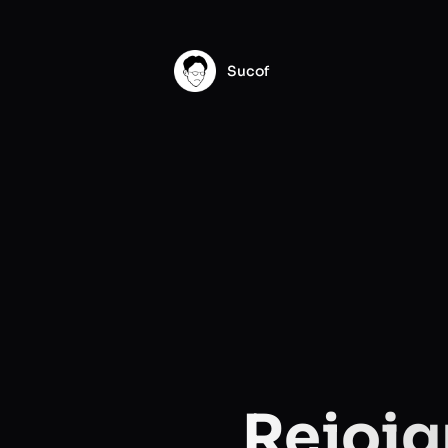
Sucof
Rejoign